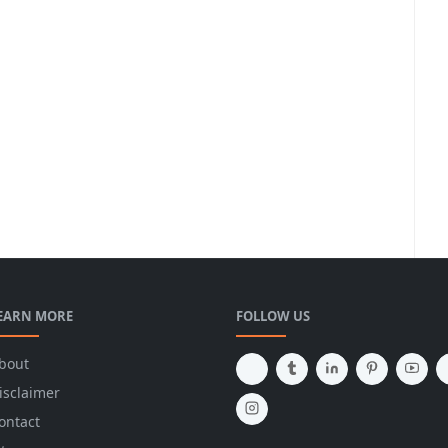
EARN MORE
FOLLOW US
bout
isclaimer
ontact