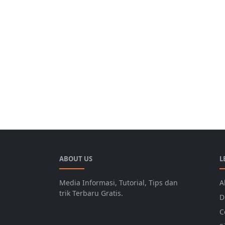
ABOUT US
L
Media Informasi, Tutorial, Tips dan
A
trik Terbaru Gratis.
D
C