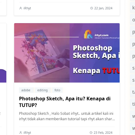
k
iRhyt
22 Jan, 2024
o
p
s
adobe
editing
foto
t
Photoshop Sketch, Apa itu? Kenapa di
t
TUTUP?
2
Photoshop Sketch , Halo Sobat irhyt.. untuk artikel kali ini
w
irhyt tidak akan memberikan tutorial tapi rhyt akan share
informasi tentang Ado...
iRhyt
23 Feb, 2024