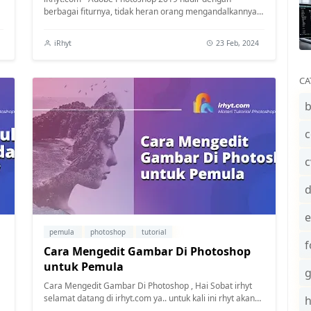
berbagai fiturnya, tidak heran orang mengandalkannya
untuk penggunaan profesional dan pribadi...
iRhyt
23 Feb, 2024
CA
b
c
c
e
pemula
photoshop
tutorial
f
Cara Mengedit Gambar Di Photoshop
untuk Pemula
Cara Mengedit Gambar Di Photoshop , Hai Sobat irhyt
selamat datang di irhyt.com ya.. untuk kali ini rhyt akan
share cara kamu bisa mengedit ...