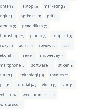
onten
laptop
marketing
[1]
[5]
[1]
ngkir
optimasi
pdf
[1]
[1]
[1]
pemula
pendidikan
[2]
[2]
photoshop
plugin
properti
[21]
[1]
[1]
roxy
pulsa
review
rss
[1]
[4]
[6]
[1]
ekolah
seo
shopeepay
[1]
[4]
[4]
smartphone
software
stiker
[2]
[1]
[1]
autan
teknologi
themes
[1]
[18]
[1]
ips
tutorial
video
vpn
[11]
[48]
[2]
[1]
ebsite
woocommerce
[6]
[3]
wordpress
[8]