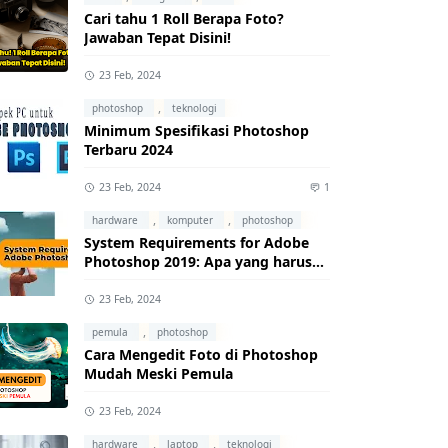
Cari tahu 1 Roll Berapa Foto?
Jawaban Tepat Disini!
23 Feb, 2024
,
photoshop
teknologi
Minimum Spesifikasi Photoshop
Terbaru 2024
23 Feb, 2024
1
,
,
hardware
komputer
photoshop
System Requirements for Adobe
Photoshop 2019: Apa yang harus
kamu ketahui?
23 Feb, 2024
,
pemula
photoshop
Cara Mengedit Foto di Photoshop
Mudah Meski Pemula
23 Feb, 2024
,
,
hardware
laptop
teknologi