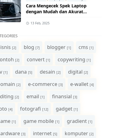
Cara Mengecek Spek Laptop
dengan Mudah dan Akurat
(Panduan Lengkap)
13 Feb, 2025
TEGORIES
isnis
blog
blogger
cms
[2]
[7]
[1]
[1]
ontoh
convert
copywriting
[2]
[1]
[1]
v
dana
desain
digital
[1]
[5]
[2]
[2]
domain
e-commerce
e-wallet
[2]
[3]
[4]
diting
email
finansial
[2]
[1]
[3]
oto
fotografi
gadget
[4]
[12]
[1]
game
game mobile
gradient
[1]
[1]
[1]
hardware
internet
komputer
[3]
[5]
[2]