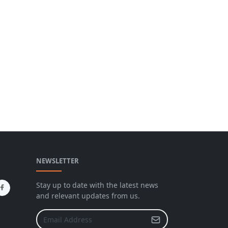
NEWSLETTER
Stay up to date with the latest news
and relevant updates from us.