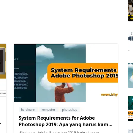
hardware
komputer
photoshop
System Requirements for Adobe
?
Photoshop 2019: Apa yang harus kamu
ketahui?
iRhyt.com - Adobe Photoshop 2019 hadir dengan