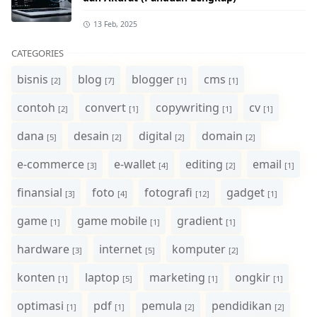
13 Feb, 2025
CATEGORIES
bisnis
blog
blogger
cms
[2]
[7]
[1]
[1]
contoh
convert
copywriting
cv
[2]
[1]
[1]
[1]
dana
desain
digital
domain
[5]
[2]
[2]
[2]
e-commerce
e-wallet
editing
email
[3]
[4]
[2]
[1]
finansial
foto
fotografi
gadget
[3]
[4]
[12]
[1]
game
game mobile
gradient
[1]
[1]
[1]
hardware
internet
komputer
[3]
[5]
[2]
konten
laptop
marketing
ongkir
[1]
[5]
[1]
[1]
optimasi
pdf
pemula
pendidikan
[1]
[1]
[2]
[2]