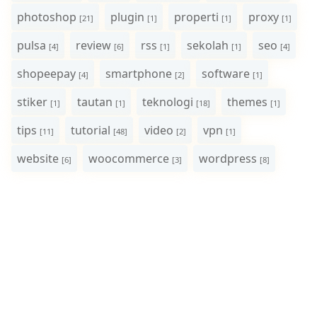
photoshop
plugin
properti
proxy
[21]
[1]
[1]
[1]
pulsa
review
rss
sekolah
seo
[4]
[6]
[1]
[1]
[4]
shopeepay
smartphone
software
[4]
[2]
[1]
stiker
tautan
teknologi
themes
[1]
[1]
[18]
[1]
tips
tutorial
video
vpn
[11]
[48]
[2]
[1]
website
woocommerce
wordpress
[6]
[3]
[8]