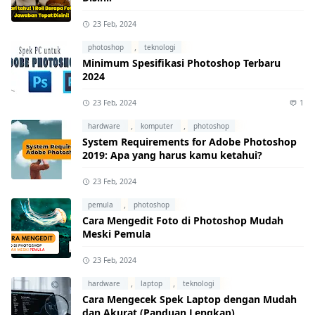
23 Feb, 2024
,
photoshop
teknologi
Minimum Spesifikasi Photoshop Terbaru
2024
23 Feb, 2024
1
,
,
hardware
komputer
photoshop
System Requirements for Adobe Photoshop
2019: Apa yang harus kamu ketahui?
23 Feb, 2024
,
pemula
photoshop
Cara Mengedit Foto di Photoshop Mudah
Meski Pemula
23 Feb, 2024
,
,
hardware
laptop
teknologi
Cara Mengecek Spek Laptop dengan Mudah
dan Akurat (Panduan Lengkap)