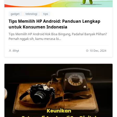
gadget
teknologi
tips
Tips Memilih HP Android: Panduan Lengkap
untuk Konsumen Indonesia
Tips Memilih HP Android Kok Bisa Bingung, Padahal Banyak Pilihan?
Pernah nggak sih, kamu merasa bi...
iRhyt
10 Dec, 2024