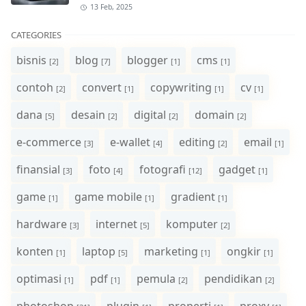
13 Feb, 2025
CATEGORIES
bisnis
blog
blogger
cms
[2]
[7]
[1]
[1]
contoh
convert
copywriting
cv
[2]
[1]
[1]
[1]
dana
desain
digital
domain
[5]
[2]
[2]
[2]
e-commerce
e-wallet
editing
email
[3]
[4]
[2]
[1]
finansial
foto
fotografi
gadget
[3]
[4]
[12]
[1]
game
game mobile
gradient
[1]
[1]
[1]
hardware
internet
komputer
[3]
[5]
[2]
konten
laptop
marketing
ongkir
[1]
[5]
[1]
[1]
optimasi
pdf
pemula
pendidikan
[1]
[1]
[2]
[2]