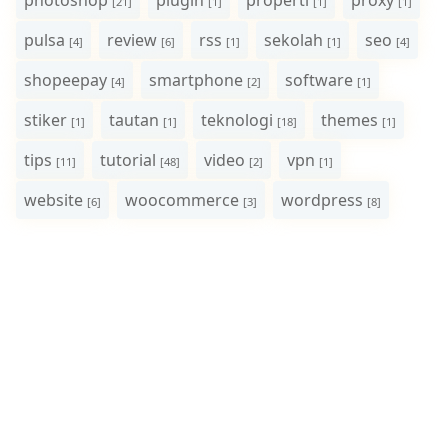
photoshop
plugin
properti
proxy
[21]
[1]
[1]
[1]
pulsa
review
rss
sekolah
seo
[4]
[6]
[1]
[1]
[4]
shopeepay
smartphone
software
[4]
[2]
[1]
stiker
tautan
teknologi
themes
[1]
[1]
[18]
[1]
tips
tutorial
video
vpn
[11]
[48]
[2]
[1]
website
woocommerce
wordpress
[6]
[3]
[8]