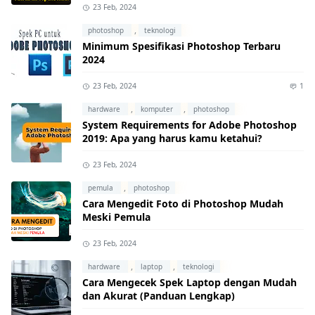
23 Feb, 2024
,
photoshop
teknologi
Minimum Spesifikasi Photoshop Terbaru
2024
23 Feb, 2024
1
,
,
hardware
komputer
photoshop
System Requirements for Adobe Photoshop
2019: Apa yang harus kamu ketahui?
23 Feb, 2024
,
pemula
photoshop
Cara Mengedit Foto di Photoshop Mudah
Meski Pemula
23 Feb, 2024
,
,
hardware
laptop
teknologi
Cara Mengecek Spek Laptop dengan Mudah
dan Akurat (Panduan Lengkap)