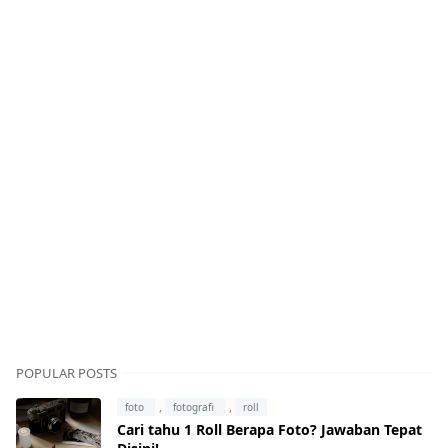
POPULAR POSTS
,
,
foto
fotografi
roll
Cari tahu 1 Roll Berapa Foto? Jawaban Tepat