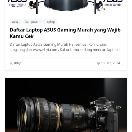
asus
komputer
laptop
Daftar Laptop ASUS Gaming Murah yang Wajib
Kamu Cek
Daftar Laptop ASUS Gaming Murah Hai semua! Roni di sini,
langsung dari www.irhyt.com . Kalau kamu sedang mencari laptop
gaming berkualitas...
iRhyt
19 Dec, 2024