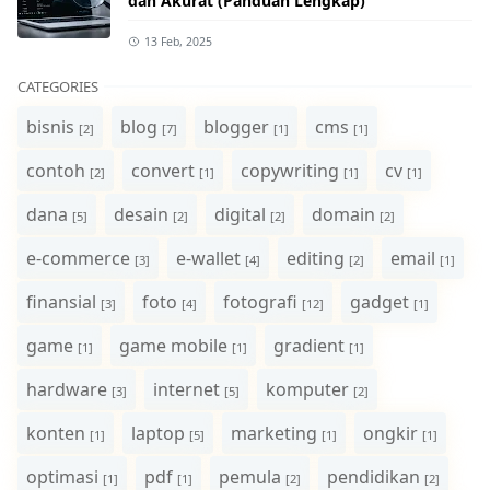
dan Akurat (Panduan Lengkap)
13 Feb, 2025
CATEGORIES
bisnis
blog
blogger
cms
[2]
[7]
[1]
[1]
contoh
convert
copywriting
cv
[2]
[1]
[1]
[1]
dana
desain
digital
domain
[5]
[2]
[2]
[2]
e-commerce
e-wallet
editing
email
[3]
[4]
[2]
[1]
finansial
foto
fotografi
gadget
[3]
[4]
[12]
[1]
game
game mobile
gradient
[1]
[1]
[1]
hardware
internet
komputer
[3]
[5]
[2]
konten
laptop
marketing
ongkir
[1]
[5]
[1]
[1]
optimasi
pdf
pemula
pendidikan
[1]
[1]
[2]
[2]