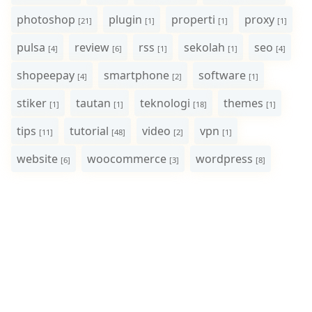
photoshop
plugin
properti
proxy
[21]
[1]
[1]
[1]
pulsa
review
rss
sekolah
seo
[4]
[6]
[1]
[1]
[4]
shopeepay
smartphone
software
[4]
[2]
[1]
stiker
tautan
teknologi
themes
[1]
[1]
[18]
[1]
tips
tutorial
video
vpn
[11]
[48]
[2]
[1]
website
woocommerce
wordpress
[6]
[3]
[8]