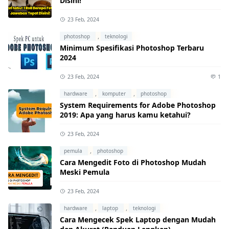
Disini!
23 Feb, 2024
,
photoshop
teknologi
Minimum Spesifikasi Photoshop Terbaru
2024
23 Feb, 2024
1
,
,
hardware
komputer
photoshop
System Requirements for Adobe Photoshop
2019: Apa yang harus kamu ketahui?
23 Feb, 2024
,
pemula
photoshop
Cara Mengedit Foto di Photoshop Mudah
Meski Pemula
23 Feb, 2024
,
,
hardware
laptop
teknologi
Cara Mengecek Spek Laptop dengan Mudah