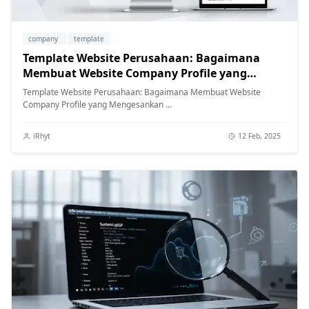
company
template
Template Website Perusahaan: Bagaimana
Membuat Website Company Profile yang
Mengesankan
Template Website Perusahaan: Bagaimana Membuat Website
Company Profile yang Mengesankan ...
iRhyt
12 Feb, 2025