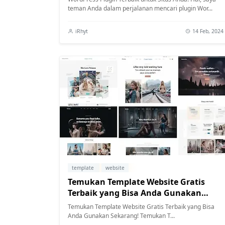
teman Anda dalam perjalanan mencari plugin Wor...
iRhyt
14 Feb, 2024
template
website
Temukan Template Website Gratis
Terbaik yang Bisa Anda Gunakan
Sekarang!
Temukan Template Website Gratis Terbaik yang Bisa
Anda Gunakan Sekarang! Temukan T...