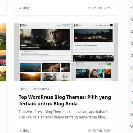
k
iRhyt
12 Feb, 2025
o
p
s
blog
wordpress
t
Top WordPress Blog Themes: Pilih yang
t
Terbaik untuk Blog Anda
Top WordPress Blog Themes . Halo kalian, apa kabar?
w
Yuk kita belajar lebih dalam tentang tema-tema blog
WordPress yang paling populer saat i...
iRhyt
23 Feb, 2024