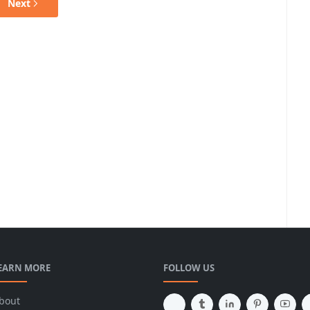
Next
EARN MORE
FOLLOW US
bout