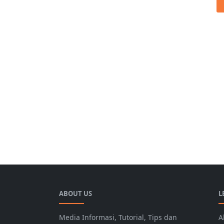
ABOUT US
L
Media Informasi, Tutorial, Tips dan
A