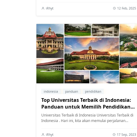
iRhyt
12 Feb, 2025
indonesia
panduan
pendidikan
Top Universitas Terbaik di Indonesia:
Panduan untuk Memilih Pendidikan
Tinggi
Universitas Terbaik di Indonesia Universitas Terbaik di
Indonesia . Hari ini, kita akan memulai perjalanan
penting menuju pemahaman mendalam...
iRhyt
17 Sep, 2023