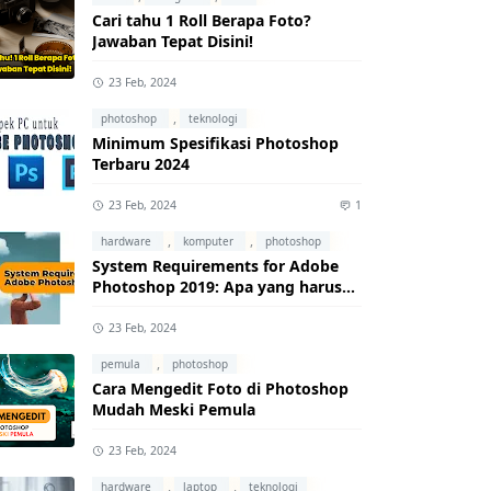
Cari tahu 1 Roll Berapa Foto?
Jawaban Tepat Disini!
23 Feb, 2024
,
photoshop
teknologi
Minimum Spesifikasi Photoshop
Terbaru 2024
23 Feb, 2024
1
,
,
hardware
komputer
photoshop
System Requirements for Adobe
Photoshop 2019: Apa yang harus
kamu ketahui?
23 Feb, 2024
,
pemula
photoshop
Cara Mengedit Foto di Photoshop
Mudah Meski Pemula
23 Feb, 2024
,
,
hardware
laptop
teknologi