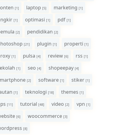
onten
laptop
marketing
[1]
[5]
[1]
ngkir
optimasi
pdf
[1]
[1]
[1]
pemula
pendidikan
[2]
[2]
photoshop
plugin
properti
[21]
[1]
[1]
roxy
pulsa
review
rss
[1]
[4]
[6]
[1]
ekolah
seo
shopeepay
[1]
[4]
[4]
smartphone
software
stiker
[2]
[1]
[1]
autan
teknologi
themes
[1]
[18]
[1]
ips
tutorial
video
vpn
[11]
[48]
[2]
[1]
ebsite
woocommerce
[6]
[3]
wordpress
[8]