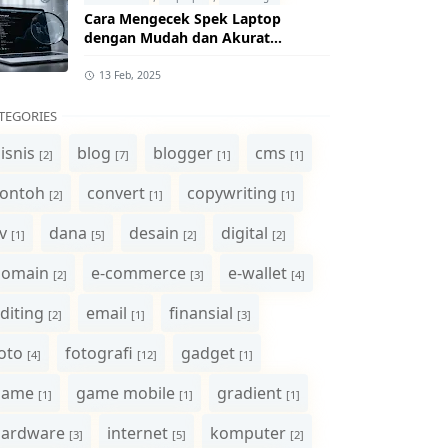
Cara Mengecek Spek Laptop
dengan Mudah dan Akurat
(Panduan Lengkap)
13 Feb, 2025
TEGORIES
isnis
blog
blogger
cms
[2]
[7]
[1]
[1]
ontoh
convert
copywriting
[2]
[1]
[1]
v
dana
desain
digital
[1]
[5]
[2]
[2]
domain
e-commerce
e-wallet
[2]
[3]
[4]
diting
email
finansial
[2]
[1]
[3]
oto
fotografi
gadget
[4]
[12]
[1]
game
game mobile
gradient
[1]
[1]
[1]
hardware
internet
komputer
[3]
[5]
[2]