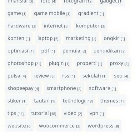
finansial
foto
fotografi
gadget
[3]
[4]
[12]
[1]
game
game mobile
gradient
[1]
[1]
[1]
hardware
internet
komputer
[3]
[5]
[2]
konten
laptop
marketing
ongkir
[1]
[5]
[1]
[1]
optimasi
pdf
pemula
pendidikan
[1]
[1]
[2]
[2]
photoshop
plugin
properti
proxy
[21]
[1]
[1]
[1]
pulsa
review
rss
sekolah
seo
[4]
[6]
[1]
[1]
[4]
shopeepay
smartphone
software
[4]
[2]
[1]
stiker
tautan
teknologi
themes
[1]
[1]
[18]
[1]
tips
tutorial
video
vpn
[11]
[48]
[2]
[1]
website
woocommerce
wordpress
[6]
[3]
[8]