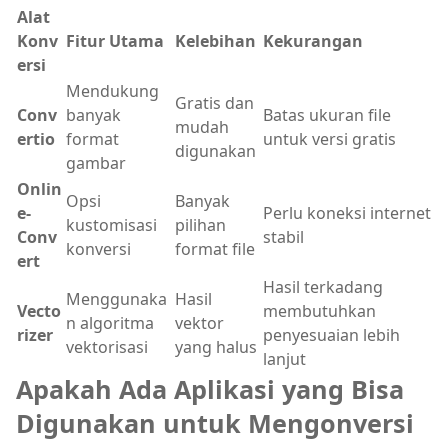
Alat
Konv
Fitur Utama
Kelebihan
Kekurangan
ersi
Mendukung
Gratis dan
Conv
banyak
Batas ukuran file
mudah
ertio
format
untuk versi gratis
digunakan
gambar
Onlin
Opsi
Banyak
e-
Perlu koneksi internet
kustomisasi
pilihan
Conv
stabil
konversi
format file
ert
Hasil terkadang
Menggunaka
Hasil
Vecto
membutuhkan
n algoritma
vektor
rizer
penyesuaian lebih
vektorisasi
yang halus
lanjut
Apakah Ada Aplikasi yang Bisa
Digunakan untuk Mengonversi