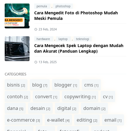
,
pemula
photoshop
Cara Mengedit Foto di Photoshop Mudah
Meski Pemula
23 Feb, 2024
,
,
hardware
laptop
teknologi
Cara Mengecek Spek Laptop dengan Mudah
dan Akurat (Panduan Lengkap)
13 Feb, 2025
CATEGORIES
bisnis
blog
blogger
cms
[2]
[7]
[1]
[1]
contoh
convert
copywriting
cv
[2]
[1]
[1]
[1]
dana
desain
digital
domain
[5]
[2]
[2]
[2]
e-commerce
e-wallet
editing
email
[3]
[4]
[2]
[1]