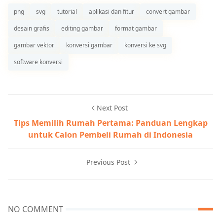
png
svg
tutorial
aplikasi dan fitur
convert gambar
desain grafis
editing gambar
format gambar
gambar vektor
konversi gambar
konversi ke svg
software konversi
Next Post
Tips Memilih Rumah Pertama: Panduan Lengkap
untuk Calon Pembeli Rumah di Indonesia
Previous Post
NO COMMENT