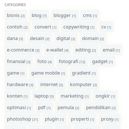
CATEGORIES
bisnis
blog
blogger
cms
[2]
[7]
[1]
[1]
contoh
convert
copywriting
cv
[2]
[1]
[1]
[1]
dana
desain
digital
domain
[5]
[2]
[2]
[2]
e-commerce
e-wallet
editing
email
[3]
[4]
[2]
[1]
finansial
foto
fotografi
gadget
[3]
[4]
[12]
[1]
game
game mobile
gradient
[1]
[1]
[1]
hardware
internet
komputer
[3]
[5]
[2]
konten
laptop
marketing
ongkir
[1]
[5]
[1]
[1]
optimasi
pdf
pemula
pendidikan
[1]
[1]
[2]
[2]
photoshop
plugin
properti
proxy
[21]
[1]
[1]
[1]