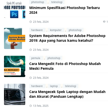
,
photoshop
teknologi
Minimum Spesifikasi Photoshop Terbaru
2024
23 Feb, 2024
1
,
,
hardware
komputer
photoshop
System Requirements for Adobe Photoshop
2019: Apa yang harus kamu ketahui?
23 Feb, 2024
,
pemula
photoshop
Cara Mengedit Foto di Photoshop Mudah
Meski Pemula
23 Feb, 2024
,
,
hardware
laptop
teknologi
Cara Mengecek Spek Laptop dengan Mudah
dan Akurat (Panduan Lengkap)
13 Feb, 2025