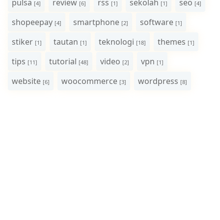
pulsa
review
rss
sekolah
seo
[4]
[6]
[1]
[1]
[4]
shopeepay
smartphone
software
[4]
[2]
[1]
stiker
tautan
teknologi
themes
[1]
[1]
[18]
[1]
tips
tutorial
video
vpn
[11]
[48]
[2]
[1]
website
woocommerce
wordpress
[6]
[3]
[8]