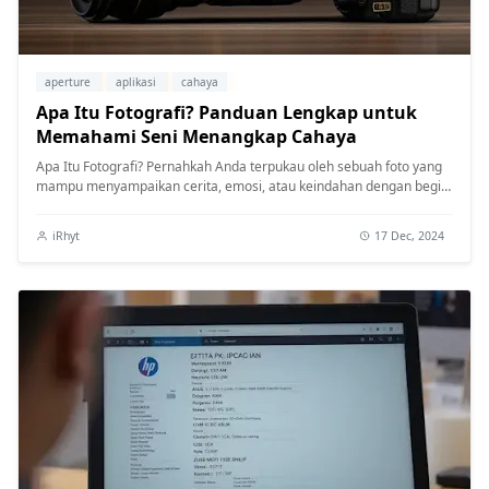
aperture
aplikasi
cahaya
Apa Itu Fotografi? Panduan Lengkap untuk
Memahami Seni Menangkap Cahaya
Apa Itu Fotografi? Pernahkah Anda terpukau oleh sebuah foto yang
mampu menyampaikan cerita, emosi, atau keindahan dengan begitu
memikat? F...
iRhyt
17 Dec, 2024