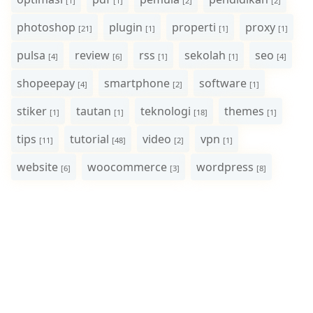
[1]
[1]
[2]
[2]
photoshop
plugin
properti
proxy
[21]
[1]
[1]
[1]
pulsa
review
rss
sekolah
seo
[4]
[6]
[1]
[1]
[4]
shopeepay
smartphone
software
[4]
[2]
[1]
stiker
tautan
teknologi
themes
[1]
[1]
[18]
[1]
tips
tutorial
video
vpn
[11]
[48]
[2]
[1]
website
woocommerce
wordpress
[6]
[3]
[8]