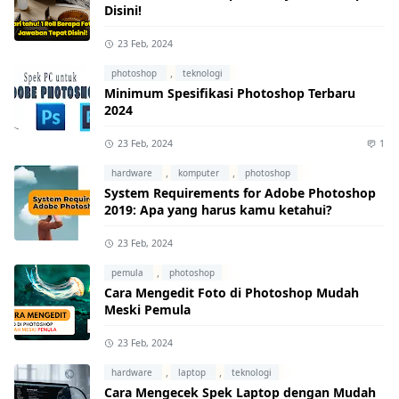
Disini!
23 Feb, 2024
,
photoshop
teknologi
Minimum Spesifikasi Photoshop Terbaru
2024
23 Feb, 2024
1
,
,
hardware
komputer
photoshop
System Requirements for Adobe Photoshop
2019: Apa yang harus kamu ketahui?
23 Feb, 2024
,
pemula
photoshop
Cara Mengedit Foto di Photoshop Mudah
Meski Pemula
23 Feb, 2024
,
,
hardware
laptop
teknologi
Cara Mengecek Spek Laptop dengan Mudah