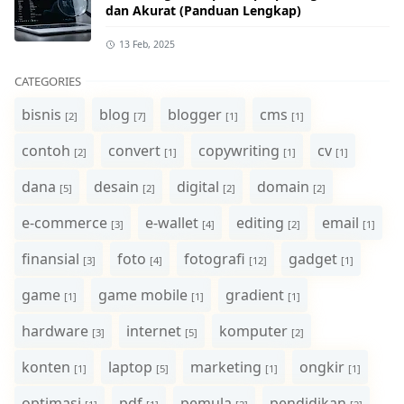
dan Akurat (Panduan Lengkap)
13 Feb, 2025
CATEGORIES
bisnis
blog
blogger
cms
[2]
[7]
[1]
[1]
contoh
convert
copywriting
cv
[2]
[1]
[1]
[1]
dana
desain
digital
domain
[5]
[2]
[2]
[2]
e-commerce
e-wallet
editing
email
[3]
[4]
[2]
[1]
finansial
foto
fotografi
gadget
[3]
[4]
[12]
[1]
game
game mobile
gradient
[1]
[1]
[1]
hardware
internet
komputer
[3]
[5]
[2]
konten
laptop
marketing
ongkir
[1]
[5]
[1]
[1]
optimasi
pdf
pemula
pendidikan