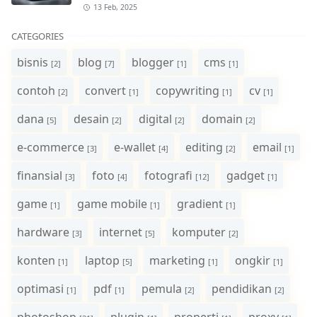
13 Feb, 2025
CATEGORIES
bisnis
blog
blogger
cms
[2]
[7]
[1]
[1]
contoh
convert
copywriting
cv
[2]
[1]
[1]
[1]
dana
desain
digital
domain
[5]
[2]
[2]
[2]
e-commerce
e-wallet
editing
email
[3]
[4]
[2]
[1]
finansial
foto
fotografi
gadget
[3]
[4]
[12]
[1]
game
game mobile
gradient
[1]
[1]
[1]
hardware
internet
komputer
[3]
[5]
[2]
konten
laptop
marketing
ongkir
[1]
[5]
[1]
[1]
optimasi
pdf
pemula
pendidikan
[1]
[1]
[2]
[2]
photoshop
plugin
properti
proxy