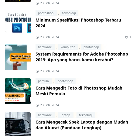
23 Feb, 2024
,
photoshop
teknologi
Minimum Spesifikasi Photoshop Terbaru
2024
23 Feb, 2024
1
,
,
hardware
komputer
photoshop
System Requirements for Adobe Photoshop
2019: Apa yang harus kamu ketahui?
23 Feb, 2024
,
pemula
photoshop
Cara Mengedit Foto di Photoshop Mudah
Meski Pemula
23 Feb, 2024
,
,
hardware
laptop
teknologi
Cara Mengecek Spek Laptop dengan Mudah
dan Akurat (Panduan Lengkap)