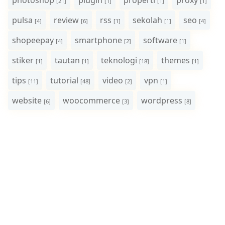
[21]
[1]
[1]
[1]
pulsa
review
rss
sekolah
seo
[4]
[6]
[1]
[1]
[4]
shopeepay
smartphone
software
[4]
[2]
[1]
stiker
tautan
teknologi
themes
[1]
[1]
[18]
[1]
tips
tutorial
video
vpn
[11]
[48]
[2]
[1]
website
woocommerce
wordpress
[6]
[3]
[8]