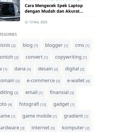
Cara Mengecek Spek Laptop
dengan Mudah dan Akurat
(Panduan Lengkap)
13 Feb, 2025
TEGORIES
isnis
blog
blogger
cms
[2]
[7]
[1]
[1]
ontoh
convert
copywriting
[2]
[1]
[1]
v
dana
desain
digital
[1]
[5]
[2]
[2]
domain
e-commerce
e-wallet
[2]
[3]
[4]
diting
email
finansial
[2]
[1]
[3]
oto
fotografi
gadget
[4]
[12]
[1]
game
game mobile
gradient
[1]
[1]
[1]
hardware
internet
komputer
[3]
[5]
[2]