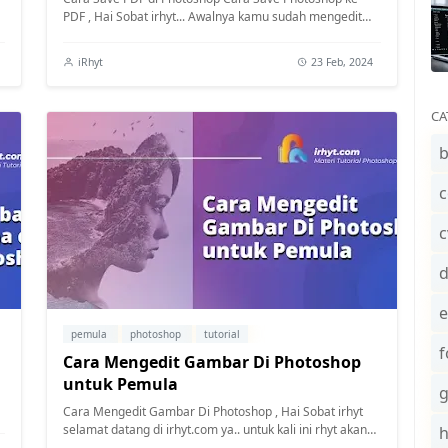
PDF , Hai Sobat irhyt... Awalnya kamu sudah mengedit
photo di photoshop, tentunya kamu ak...
iRhyt
23 Feb, 2024
CA
b
c
c
e
pemula
photoshop
tutorial
f
Cara Mengedit Gambar Di Photoshop
untuk Pemula
Cara Mengedit Gambar Di Photoshop , Hai Sobat irhyt
selamat datang di irhyt.com ya.. untuk kali ini rhyt akan
share cara kamu bisa mengedit ...