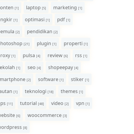
onten
laptop
marketing
[1]
[5]
[1]
ngkir
optimasi
pdf
[1]
[1]
[1]
pemula
pendidikan
[2]
[2]
photoshop
plugin
properti
[21]
[1]
[1]
roxy
pulsa
review
rss
[1]
[4]
[6]
[1]
ekolah
seo
shopeepay
[1]
[4]
[4]
smartphone
software
stiker
[2]
[1]
[1]
autan
teknologi
themes
[1]
[18]
[1]
ips
tutorial
video
vpn
[11]
[48]
[2]
[1]
ebsite
woocommerce
[6]
[3]
wordpress
[8]