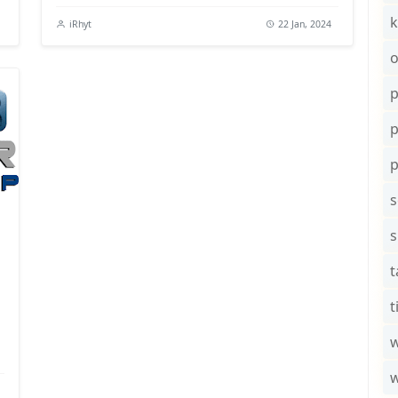
k
iRhyt
22 Jan, 2024
o
p
s
t
t
w