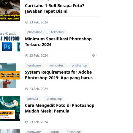
Cari tahu 1 Roll Berapa Foto?
Jawaban Tepat Disini!
23 Feb, 2024
,
photoshop
teknologi
Minimum Spesifikasi Photoshop
Terbaru 2024
23 Feb, 2024
1
,
,
hardware
komputer
photoshop
System Requirements for Adobe
Photoshop 2019: Apa yang harus
kamu ketahui?
23 Feb, 2024
,
pemula
photoshop
Cara Mengedit Foto di Photoshop
Mudah Meski Pemula
23 Feb, 2024
,
,
hardware
laptop
teknologi