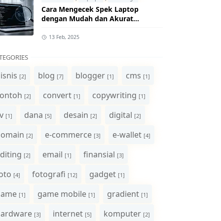
Cara Mengecek Spek Laptop
dengan Mudah dan Akurat
(Panduan Lengkap)
13 Feb, 2025
TEGORIES
isnis
blog
blogger
cms
[2]
[7]
[1]
[1]
ontoh
convert
copywriting
[2]
[1]
[1]
v
dana
desain
digital
[1]
[5]
[2]
[2]
domain
e-commerce
e-wallet
[2]
[3]
[4]
diting
email
finansial
[2]
[1]
[3]
oto
fotografi
gadget
[4]
[12]
[1]
game
game mobile
gradient
[1]
[1]
[1]
hardware
internet
komputer
[3]
[5]
[2]