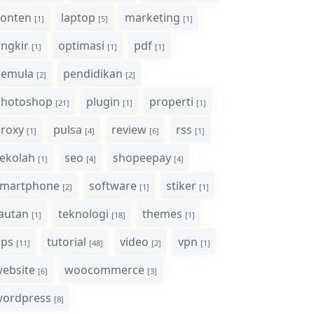
onten
laptop
marketing
[1]
[5]
[1]
ngkir
optimasi
pdf
[1]
[1]
[1]
pemula
pendidikan
[2]
[2]
photoshop
plugin
properti
[21]
[1]
[1]
roxy
pulsa
review
rss
[1]
[4]
[6]
[1]
ekolah
seo
shopeepay
[1]
[4]
[4]
smartphone
software
stiker
[2]
[1]
[1]
autan
teknologi
themes
[1]
[18]
[1]
ips
tutorial
video
vpn
[11]
[48]
[2]
[1]
ebsite
woocommerce
[6]
[3]
wordpress
[8]