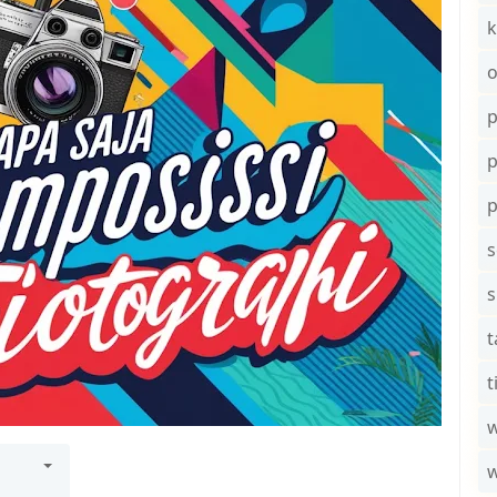
k
o
p
s
t
t
w