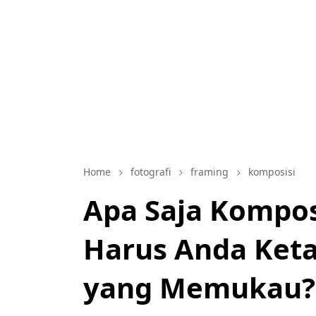
Home
fotografi
framing
komposisi
Apa Saja Kompos
Harus Anda Keta
yang Memukau?