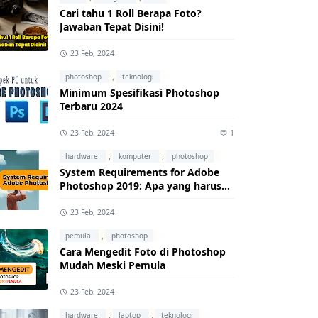
Cari tahu 1 Roll Berapa Foto?
Jawaban Tepat Disini!
23 Feb, 2024
,
photoshop
teknologi
Minimum Spesifikasi Photoshop
Terbaru 2024
23 Feb, 2024
1
,
,
hardware
komputer
photoshop
System Requirements for Adobe
Photoshop 2019: Apa yang harus
kamu ketahui?
23 Feb, 2024
,
pemula
photoshop
Cara Mengedit Foto di Photoshop
Mudah Meski Pemula
23 Feb, 2024
,
,
hardware
laptop
teknologi