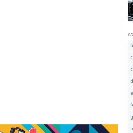
CA
b
c
c
e
f