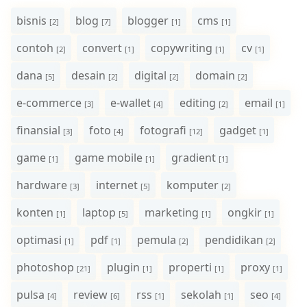
bisnis
blog
blogger
cms
[2]
[7]
[1]
[1]
contoh
convert
copywriting
cv
[2]
[1]
[1]
[1]
dana
desain
digital
domain
[5]
[2]
[2]
[2]
e-commerce
e-wallet
editing
email
[3]
[4]
[2]
[1]
finansial
foto
fotografi
gadget
[3]
[4]
[12]
[1]
game
game mobile
gradient
[1]
[1]
[1]
hardware
internet
komputer
[3]
[5]
[2]
konten
laptop
marketing
ongkir
[1]
[5]
[1]
[1]
optimasi
pdf
pemula
pendidikan
[1]
[1]
[2]
[2]
photoshop
plugin
properti
proxy
[21]
[1]
[1]
[1]
pulsa
review
rss
sekolah
seo
[4]
[6]
[1]
[1]
[4]