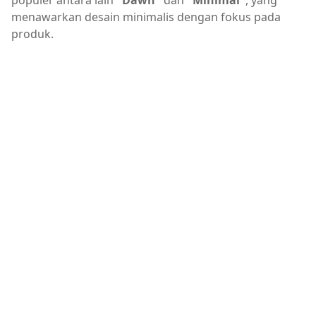
populer antara lain
"Dawn"
dan
"Minimal"
, yang
menawarkan desain minimalis dengan fokus pada
produk.