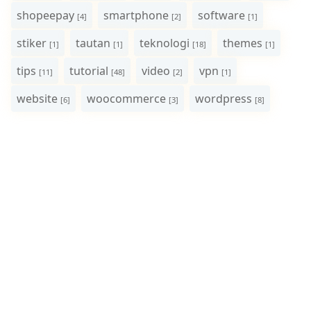
shopeepay
smartphone
software
[4]
[2]
[1]
stiker
tautan
teknologi
themes
[1]
[1]
[18]
[1]
tips
tutorial
video
vpn
[11]
[48]
[2]
[1]
website
woocommerce
wordpress
[6]
[3]
[8]