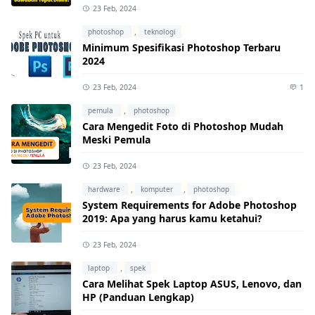
23 Feb, 2024
,
photoshop
teknologi
Minimum Spesifikasi Photoshop Terbaru
2024
23 Feb, 2024
1
,
pemula
photoshop
Cara Mengedit Foto di Photoshop Mudah
Meski Pemula
23 Feb, 2024
,
,
hardware
komputer
photoshop
System Requirements for Adobe Photoshop
2019: Apa yang harus kamu ketahui?
23 Feb, 2024
,
laptop
spek
Cara Melihat Spek Laptop ASUS, Lenovo, dan
HP (Panduan Lengkap)