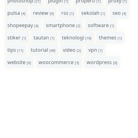
photoshop
plugin
properti
proxy
[21]
[1]
[1]
[1]
pulsa
review
rss
sekolah
seo
[4]
[6]
[1]
[1]
[4]
shopeepay
smartphone
software
[4]
[2]
[1]
stiker
tautan
teknologi
themes
[1]
[1]
[18]
[1]
tips
tutorial
video
vpn
[11]
[48]
[2]
[1]
website
woocommerce
wordpress
[6]
[3]
[8]