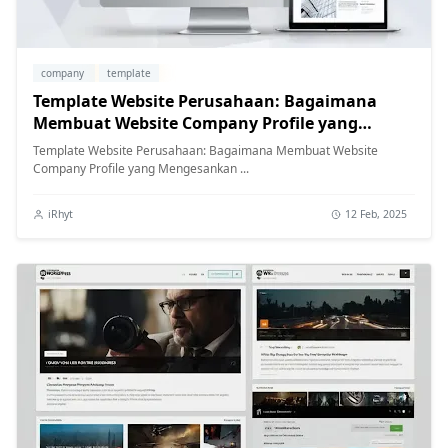
company
template
Template Website Perusahaan: Bagaimana
Membuat Website Company Profile yang
Mengesankan
Template Website Perusahaan: Bagaimana Membuat Website
Company Profile yang Mengesankan ...
iRhyt
12 Feb, 2025