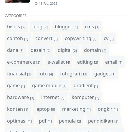
13 Feb, 2025
CATEGORIES
bisnis
blog
blogger
cms
[2]
[7]
[1]
[1]
contoh
convert
copywriting
cv
[2]
[1]
[1]
[1]
dana
desain
digital
domain
[5]
[2]
[2]
[2]
e-commerce
e-wallet
editing
email
[3]
[4]
[2]
[1]
finansial
foto
fotografi
gadget
[3]
[4]
[12]
[1]
game
game mobile
gradient
[1]
[1]
[1]
hardware
internet
komputer
[3]
[5]
[2]
konten
laptop
marketing
ongkir
[1]
[5]
[1]
[1]
optimasi
pdf
pemula
pendidikan
[1]
[1]
[2]
[2]