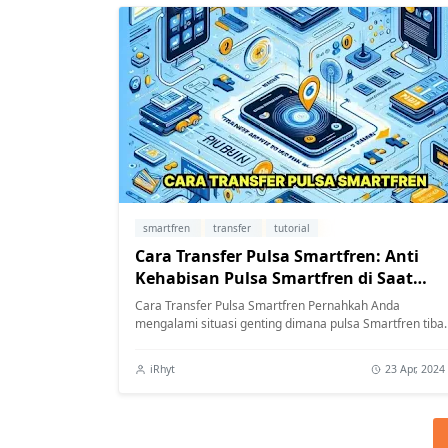
smartfren
transfer
tutorial
Cara Transfer Pulsa Smartfren: Anti
Kehabisan Pulsa Smartfren di Saat
Genting
Cara Transfer Pulsa Smartfren Pernahkah Anda
mengalami situasi genting dimana pulsa Smartfren tiba-
tiba habis saat sedang asyik chatting a...
iRhyt
23 Apr, 2024