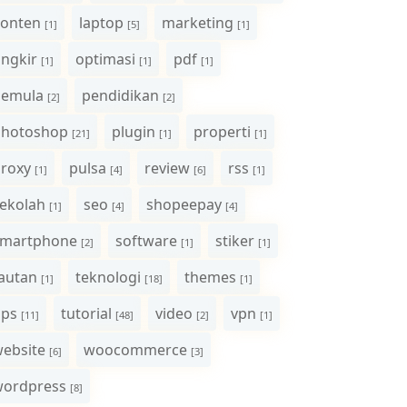
onten
laptop
marketing
[1]
[5]
[1]
ngkir
optimasi
pdf
[1]
[1]
[1]
pemula
pendidikan
[2]
[2]
photoshop
plugin
properti
[21]
[1]
[1]
roxy
pulsa
review
rss
[1]
[4]
[6]
[1]
ekolah
seo
shopeepay
[1]
[4]
[4]
smartphone
software
stiker
[2]
[1]
[1]
autan
teknologi
themes
[1]
[18]
[1]
ips
tutorial
video
vpn
[11]
[48]
[2]
[1]
ebsite
woocommerce
[6]
[3]
wordpress
[8]