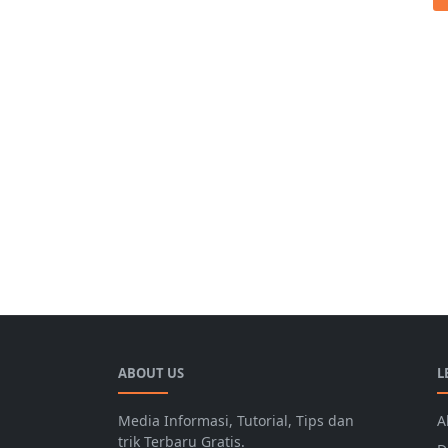
ABOUT US
L
Media Informasi, Tutorial, Tips dan
A
trik Terbaru Gratis.