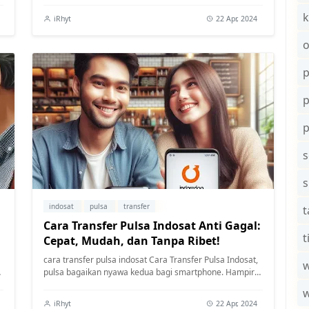
k
iRhyt
22 Apr, 2024
o
p
s
indosat
pulsa
transfer
t
Cara Transfer Pulsa Indosat Anti Gagal:
t
Cepat, Mudah, dan Tanpa Ribet!
cara transfer pulsa indosat Cara Transfer Pulsa Indosat,
w
i
pulsa bagaikan nyawa kedua bagi smartphone. Hampir
semua aktivitas kita bergantun...
iRhyt
22 Apr, 2024