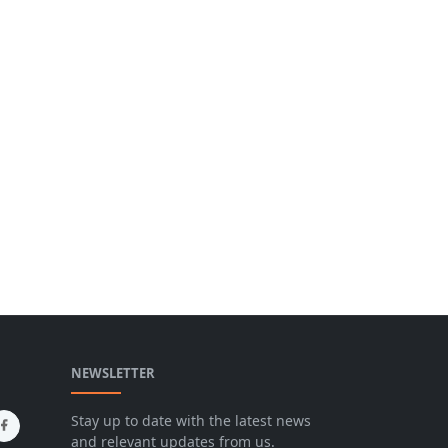
NEWSLETTER
Stay up to date with the latest news
and relevant updates from us.