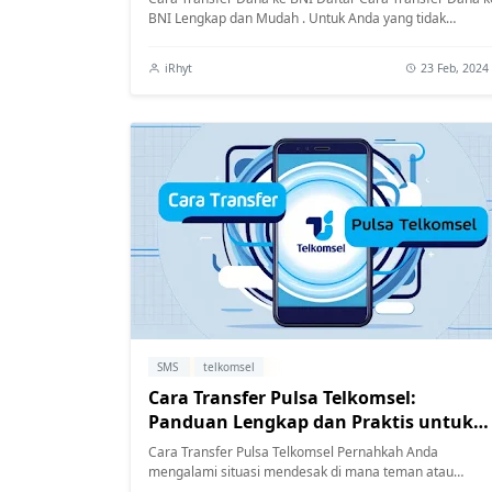
BNI Lengkap dan Mudah . Untuk Anda yang tidak
mempunyai rekening tetapi ingin transfe...
iRhyt
23 Feb, 2024
SMS
telkomsel
Cara Transfer Pulsa Telkomsel:
Panduan Lengkap dan Praktis untuk
Pengguna di Indonesia
Cara Transfer Pulsa Telkomsel Pernahkah Anda
mengalami situasi mendesak di mana teman atau
keluarg...