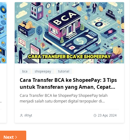
bca
shopeepay
tutorial
Cara Transfer BCA ke ShopeePay: 3 Tips
untuk Transferan yang Aman, Cepat
dan Tanpa Ribet!
Cara Transfer BCA ke ShopeePay ShopeePay telah
menjadi salah satu dompet digital terpopuler di
Indonesia. Kemudahan penggunaannya dan ber...
iRhyt
23 Apr, 2024
Next