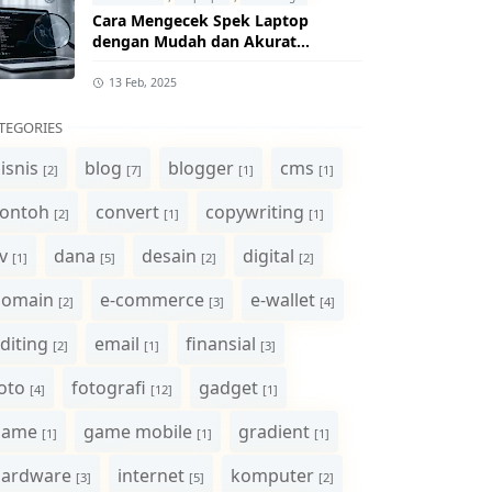
Cara Mengecek Spek Laptop
dengan Mudah dan Akurat
(Panduan Lengkap)
13 Feb, 2025
TEGORIES
isnis
blog
blogger
cms
[2]
[7]
[1]
[1]
ontoh
convert
copywriting
[2]
[1]
[1]
v
dana
desain
digital
[1]
[5]
[2]
[2]
domain
e-commerce
e-wallet
[2]
[3]
[4]
diting
email
finansial
[2]
[1]
[3]
oto
fotografi
gadget
[4]
[12]
[1]
game
game mobile
gradient
[1]
[1]
[1]
hardware
internet
komputer
[3]
[5]
[2]