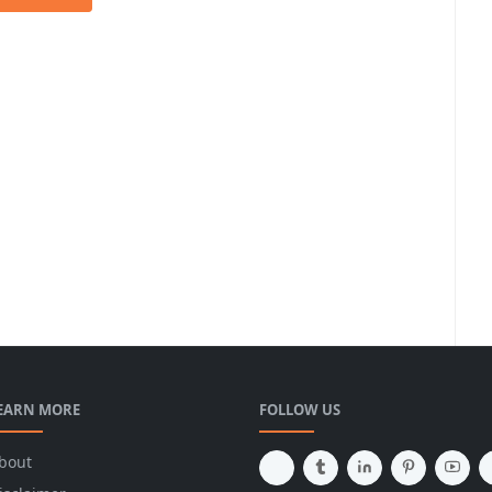
EARN MORE
FOLLOW US
bout