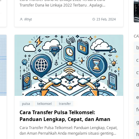
Transfer Dana ke Linkaja 2022 Terbaru . Apalagi
sekarang ini kerap dengan perubahan jaman...
iRhyt
23 Feb, 2024
CA
b
c
c
e
pulsa
telkomsel
transfer
f
Cara Transfer Pulsa Telkomsel:
Panduan Lengkap, Cepat, dan Aman
Cara Transfer Pulsa Telkomsel: Panduan Lengkap, Cepat,
dan Aman Pernahkah Anda mengalami situasi genting
dimana pulsa tiba-tiba habis? Di ...