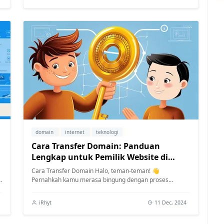
domain
internet
teknologi
Cara Transfer Domain: Panduan
Lengkap untuk Pemilik Website di
Indonesia
Cara Transfer Domain Halo, teman-teman! 👋
n
Pernahkah kamu merasa bingung dengan proses
transfer d...
iRhyt
11 Dec, 2024