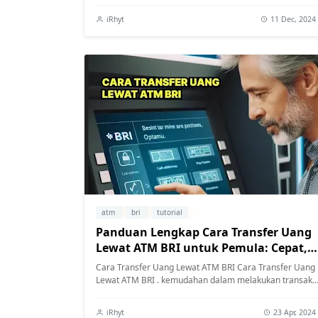
iRhyt
11 Dec, 2024
atm
bri
tutorial
Panduan Lengkap Cara Transfer Uang
Lewat ATM BRI untuk Pemula: Cepat,
Mudah, dan Aman!
Cara Transfer Uang Lewat ATM BRI Cara Transfer Uang
Lewat ATM BRI . kemudahan dalam melakukan transaks
keuangan menjadi kebutuhan utama. ...
iRhyt
23 Apr, 2024