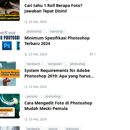
Cari tahu 1 Roll Berapa Foto?
Jawaban Tepat Disini!
23 Feb, 2024
,
photoshop
teknologi
Minimum Spesifikasi Photoshop
Terbaru 2024
23 Feb, 2024
1
,
,
hardware
komputer
photoshop
System Requirements for Adobe
Photoshop 2019: Apa yang harus
kamu ketahui?
23 Feb, 2024
,
pemula
photoshop
Cara Mengedit Foto di Photoshop
Mudah Meski Pemula
23 Feb, 2024
,
,
hardware
laptop
teknologi