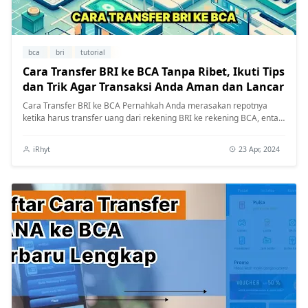
bca
bri
tutorial
Cara Transfer BRI ke BCA Tanpa Ribet, Ikuti Tips
dan Trik Agar Transaksi Anda Aman dan Lancar
Cara Transfer BRI ke BCA Pernahkah Anda merasakan repotnya
ketika harus transfer uang dari rekening BRI ke rekening BCA, entah
itu untuk k...
iRhyt
23 Apr, 2024