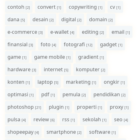
contoh
convert
copywriting
cv
[2]
[1]
[1]
[1]
dana
desain
digital
domain
[5]
[2]
[2]
[2]
e-commerce
e-wallet
editing
email
[3]
[4]
[2]
[1]
finansial
foto
fotografi
gadget
[3]
[4]
[12]
[1]
game
game mobile
gradient
[1]
[1]
[1]
hardware
internet
komputer
[3]
[5]
[2]
konten
laptop
marketing
ongkir
[1]
[5]
[1]
[1]
optimasi
pdf
pemula
pendidikan
[1]
[1]
[2]
[2]
photoshop
plugin
properti
proxy
[21]
[1]
[1]
[1]
pulsa
review
rss
sekolah
seo
[4]
[6]
[1]
[1]
[4]
shopeepay
smartphone
software
[4]
[2]
[1]