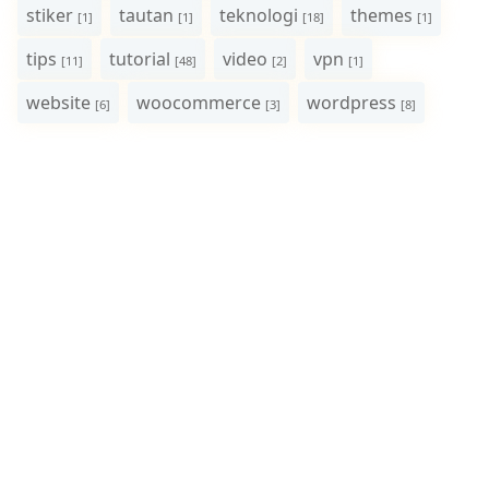
stiker
tautan
teknologi
themes
[1]
[1]
[18]
[1]
tips
tutorial
video
vpn
[11]
[48]
[2]
[1]
website
woocommerce
wordpress
[6]
[3]
[8]