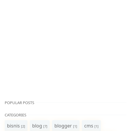
POPULAR POSTS
CATEGORIES
bisnis
blog
blogger
cms
[2]
[7]
[1]
[1]