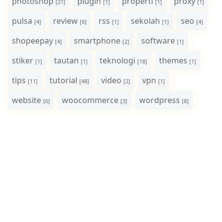
photoshop
plugin
properti
proxy
[21]
[1]
[1]
[1]
pulsa
review
rss
sekolah
seo
[4]
[6]
[1]
[1]
[4]
shopeepay
smartphone
software
[4]
[2]
[1]
stiker
tautan
teknologi
themes
[1]
[1]
[18]
[1]
tips
tutorial
video
vpn
[11]
[48]
[2]
[1]
website
woocommerce
wordpress
[6]
[3]
[8]