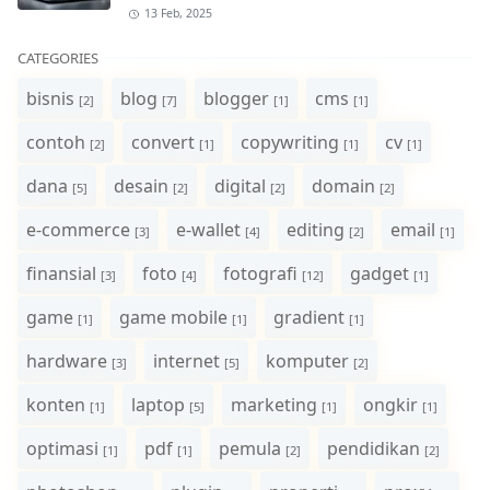
13 Feb, 2025
CATEGORIES
bisnis
blog
blogger
cms
[2]
[7]
[1]
[1]
contoh
convert
copywriting
cv
[2]
[1]
[1]
[1]
dana
desain
digital
domain
[5]
[2]
[2]
[2]
e-commerce
e-wallet
editing
email
[3]
[4]
[2]
[1]
finansial
foto
fotografi
gadget
[3]
[4]
[12]
[1]
game
game mobile
gradient
[1]
[1]
[1]
hardware
internet
komputer
[3]
[5]
[2]
konten
laptop
marketing
ongkir
[1]
[5]
[1]
[1]
optimasi
pdf
pemula
pendidikan
[1]
[1]
[2]
[2]