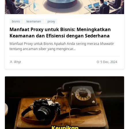
bisnis
keamanan
proxy
Manfaat Proxy untuk Bisnis: Meningkatkan
Keamanan dan Efisiensi dengan Sederhana
Manfaat Proxy untuk Bisnis Apakah Anda sering merasa khawatir
tentang ancaman siber yang mengincar...
iRhyt
5 Dec, 2024