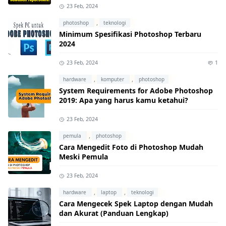
23 Feb, 2024
,
photoshop
teknologi
Minimum Spesifikasi Photoshop Terbaru
2024
23 Feb, 2024
1
,
,
hardware
komputer
photoshop
System Requirements for Adobe Photoshop
2019: Apa yang harus kamu ketahui?
23 Feb, 2024
,
pemula
photoshop
Cara Mengedit Foto di Photoshop Mudah
Meski Pemula
23 Feb, 2024
,
,
hardware
laptop
teknologi
Cara Mengecek Spek Laptop dengan Mudah
dan Akurat (Panduan Lengkap)