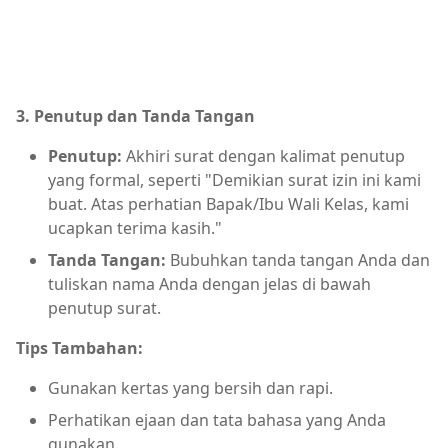
3. Penutup dan Tanda Tangan
Penutup:
Akhiri surat dengan kalimat penutup
yang formal, seperti "Demikian surat izin ini kami
buat. Atas perhatian Bapak/Ibu Wali Kelas, kami
ucapkan terima kasih."
Tanda Tangan:
Bubuhkan tanda tangan Anda dan
tuliskan nama Anda dengan jelas di bawah
penutup surat.
Tips Tambahan:
Gunakan kertas yang bersih dan rapi.
Perhatikan ejaan dan tata bahasa yang Anda
gunakan.