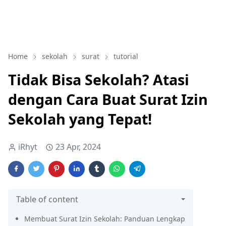
Home
sekolah
surat
tutorial
Tidak Bisa Sekolah? Atasi
dengan Cara Buat Surat Izin
Sekolah yang Tepat!
iRhyt
23 Apr, 2024
Table of content
Membuat Surat Izin Sekolah: Panduan Lengkap