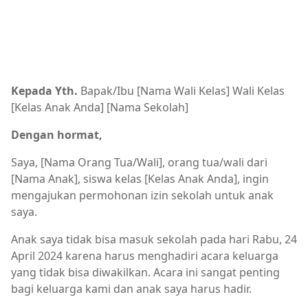
Kepada Yth.
Bapak/Ibu [Nama Wali Kelas] Wali Kelas
[Kelas Anak Anda] [Nama Sekolah]
Dengan hormat,
Saya, [Nama Orang Tua/Wali], orang tua/wali dari
[Nama Anak], siswa kelas [Kelas Anak Anda], ingin
mengajukan permohonan izin sekolah untuk anak
saya.
Anak saya tidak bisa masuk sekolah pada hari Rabu, 24
April 2024 karena harus menghadiri acara keluarga
yang tidak bisa diwakilkan. Acara ini sangat penting
bagi keluarga kami dan anak saya harus hadir.