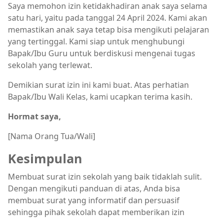
Saya memohon izin ketidakhadiran anak saya selama
satu hari, yaitu pada tanggal 24 April 2024. Kami akan
memastikan anak saya tetap bisa mengikuti pelajaran
yang tertinggal. Kami siap untuk menghubungi
Bapak/Ibu Guru untuk berdiskusi mengenai tugas
sekolah yang terlewat.
Demikian surat izin ini kami buat. Atas perhatian
Bapak/Ibu Wali Kelas, kami ucapkan terima kasih.
Hormat saya,
[Nama Orang Tua/Wali]
Kesimpulan
Membuat surat izin sekolah yang baik tidaklah sulit.
Dengan mengikuti panduan di atas, Anda bisa
membuat surat yang informatif dan persuasif
sehingga pihak sekolah dapat memberikan izin