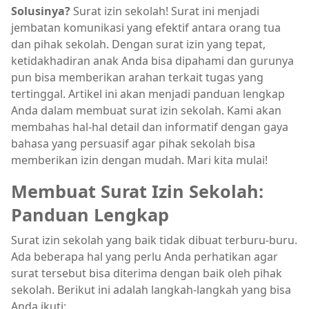
Solusinya?
Surat izin sekolah! Surat ini menjadi
jembatan komunikasi yang efektif antara orang tua
dan pihak sekolah. Dengan surat izin yang tepat,
ketidakhadiran anak Anda bisa dipahami dan gurunya
pun bisa memberikan arahan terkait tugas yang
tertinggal. Artikel ini akan menjadi panduan lengkap
Anda dalam membuat surat izin sekolah. Kami akan
membahas hal-hal detail dan informatif dengan gaya
bahasa yang persuasif agar pihak sekolah bisa
memberikan izin dengan mudah. Mari kita mulai!
Membuat Surat Izin Sekolah:
Panduan Lengkap
Surat izin sekolah yang baik tidak dibuat terburu-buru.
Ada beberapa hal yang perlu Anda perhatikan agar
surat tersebut bisa diterima dengan baik oleh pihak
sekolah. Berikut ini adalah langkah-langkah yang bisa
Anda ikuti: