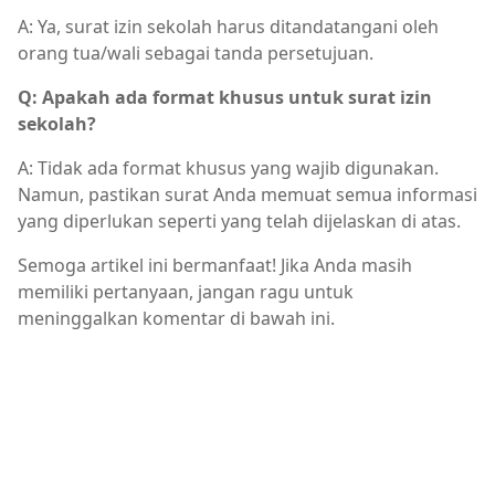
A: Ya, surat izin sekolah harus ditandatangani oleh
orang tua/wali sebagai tanda persetujuan.
Q: Apakah ada format khusus untuk surat izin
sekolah?
A: Tidak ada format khusus yang wajib digunakan.
Namun, pastikan surat Anda memuat semua informasi
yang diperlukan seperti yang telah dijelaskan di atas.
Semoga artikel ini bermanfaat! Jika Anda masih
memiliki pertanyaan, jangan ragu untuk
meninggalkan komentar di bawah ini.