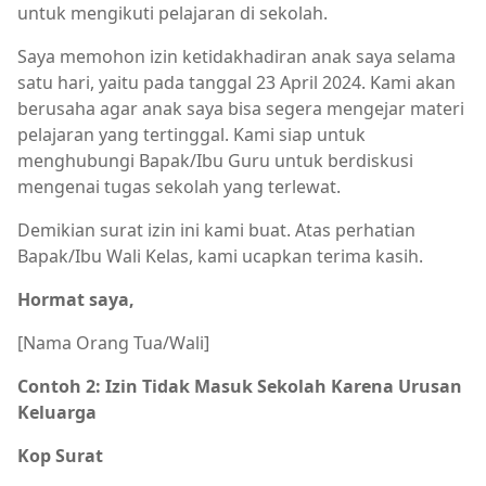
untuk mengikuti pelajaran di sekolah.
Saya memohon izin ketidakhadiran anak saya selama
satu hari, yaitu pada tanggal 23 April 2024. Kami akan
berusaha agar anak saya bisa segera mengejar materi
pelajaran yang tertinggal. Kami siap untuk
menghubungi Bapak/Ibu Guru untuk berdiskusi
mengenai tugas sekolah yang terlewat.
Demikian surat izin ini kami buat. Atas perhatian
Bapak/Ibu Wali Kelas, kami ucapkan terima kasih.
Hormat saya,
[Nama Orang Tua/Wali]
Contoh 2: Izin Tidak Masuk Sekolah Karena Urusan
Keluarga
Kop Surat