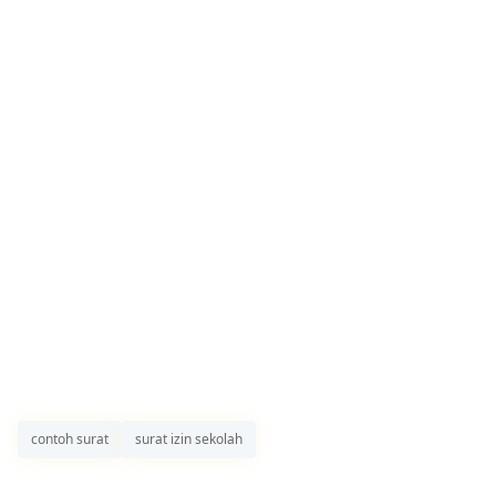
contoh surat
surat izin sekolah