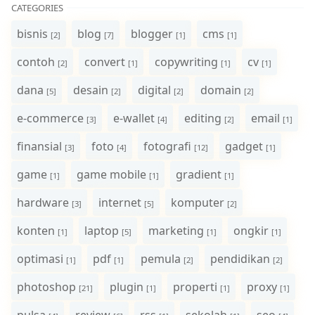
CATEGORIES
bisnis
blog
blogger
cms
[2]
[7]
[1]
[1]
contoh
convert
copywriting
cv
[2]
[1]
[1]
[1]
dana
desain
digital
domain
[5]
[2]
[2]
[2]
e-commerce
e-wallet
editing
email
[3]
[4]
[2]
[1]
finansial
foto
fotografi
gadget
[3]
[4]
[12]
[1]
game
game mobile
gradient
[1]
[1]
[1]
hardware
internet
komputer
[3]
[5]
[2]
konten
laptop
marketing
ongkir
[1]
[5]
[1]
[1]
optimasi
pdf
pemula
pendidikan
[1]
[1]
[2]
[2]
photoshop
plugin
properti
proxy
[21]
[1]
[1]
[1]