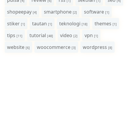
pulsa
review
rss
sekolah
seo
[4]
[6]
[1]
[1]
[4]
shopeepay
smartphone
software
[4]
[2]
[1]
stiker
tautan
teknologi
themes
[1]
[1]
[18]
[1]
tips
tutorial
video
vpn
[11]
[48]
[2]
[1]
website
woocommerce
wordpress
[6]
[3]
[8]