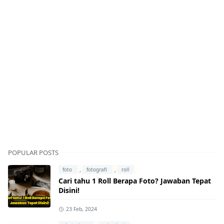
POPULAR POSTS
,
,
foto
fotografi
roll
Cari tahu 1 Roll Berapa Foto? Jawaban Tepat
Disini!
23 Feb, 2024