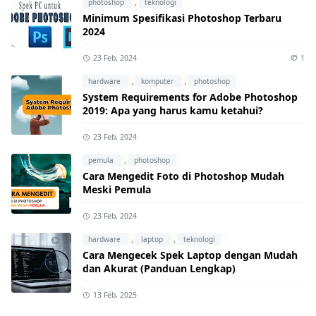
,
photoshop
teknologi
Minimum Spesifikasi Photoshop Terbaru
2024
23 Feb, 2024
1
,
,
hardware
komputer
photoshop
System Requirements for Adobe Photoshop
2019: Apa yang harus kamu ketahui?
23 Feb, 2024
,
pemula
photoshop
Cara Mengedit Foto di Photoshop Mudah
Meski Pemula
23 Feb, 2024
,
,
hardware
laptop
teknologi
Cara Mengecek Spek Laptop dengan Mudah
dan Akurat (Panduan Lengkap)
13 Feb, 2025