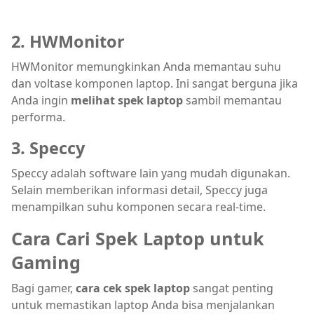
2.
HWMonitor
HWMonitor memungkinkan Anda memantau suhu
dan voltase komponen laptop. Ini sangat berguna jika
Anda ingin
melihat spek laptop
sambil memantau
performa.
3.
Speccy
Speccy adalah software lain yang mudah digunakan.
Selain memberikan informasi detail, Speccy juga
menampilkan suhu komponen secara real-time.
Cara Cari Spek Laptop untuk
Gaming
Bagi gamer,
cara cek spek laptop
sangat penting
untuk memastikan laptop Anda bisa menjalankan