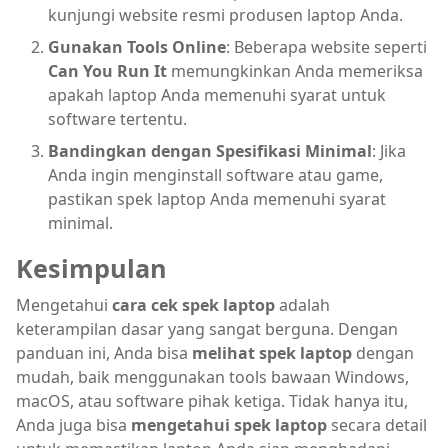
kunjungi website resmi produsen laptop Anda.
Gunakan Tools Online
: Beberapa website seperti
Can You Run It
memungkinkan Anda memeriksa
apakah laptop Anda memenuhi syarat untuk
software tertentu.
Bandingkan dengan Spesifikasi Minimal
: Jika
Anda ingin menginstall software atau game,
pastikan spek laptop Anda memenuhi syarat
minimal.
Kesimpulan
Mengetahui
cara cek spek laptop
adalah
keterampilan dasar yang sangat berguna. Dengan
panduan ini, Anda bisa
melihat spek laptop
dengan
mudah, baik menggunakan tools bawaan Windows,
macOS, atau software pihak ketiga. Tidak hanya itu,
Anda juga bisa
mengetahui spek laptop
secara detail