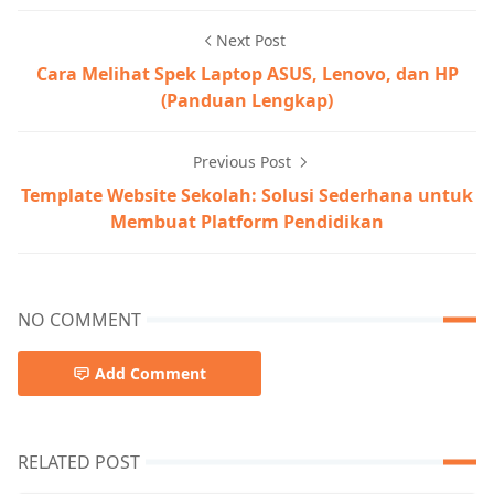
Next Post
Cara Melihat Spek Laptop ASUS, Lenovo, dan HP
(Panduan Lengkap)
Previous Post
Template Website Sekolah: Solusi Sederhana untuk
Membuat Platform Pendidikan
NO COMMENT
Add Comment
RELATED POST