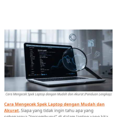
Cara Mengecek Spek Laptop dengan Mudah dan Akurat (Panduan Lengkap)
Cara Mengecek Spek Laptop dengan Mudah dan
Akurat
. Siapa yang tidak ingin tahu apa yang
sebenarnya "tersembunyi" di dalam laptop yang kita