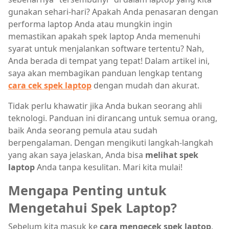
gunakan sehari-hari? Apakah Anda penasaran dengan
performa laptop Anda atau mungkin ingin
memastikan apakah spek laptop Anda memenuhi
syarat untuk menjalankan software tertentu? Nah,
Anda berada di tempat yang tepat! Dalam artikel ini,
saya akan membagikan panduan lengkap tentang
cara cek spek laptop
dengan mudah dan akurat.
Tidak perlu khawatir jika Anda bukan seorang ahli
teknologi. Panduan ini dirancang untuk semua orang,
baik Anda seorang pemula atau sudah
berpengalaman. Dengan mengikuti langkah-langkah
yang akan saya jelaskan, Anda bisa
melihat spek
laptop
Anda tanpa kesulitan. Mari kita mulai!
Mengapa Penting untuk
Mengetahui Spek Laptop?
Sebelum kita masuk ke
cara mengecek spek laptop
,