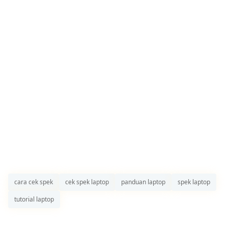
cara cek spek
cek spek laptop
panduan laptop
spek laptop
tutorial laptop