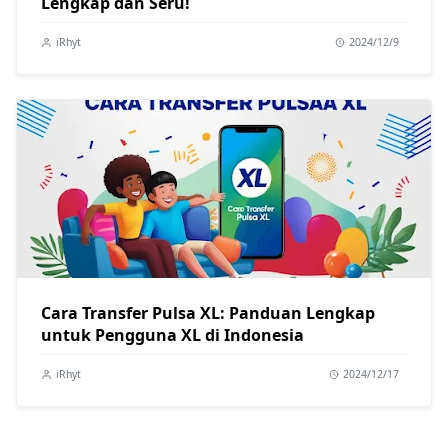
Lengkap dan Seru!
iRhyt
2024/12/9
Cara Transfer Pulsa XL: Panduan Lengkap
untuk Pengguna XL di Indonesia
iRhyt
2024/12/17