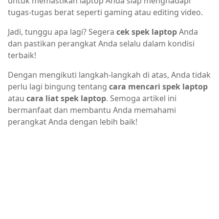
untuk memastikan laptop Anda siap menghadapi
tugas-tugas berat seperti gaming atau editing video.
Jadi, tunggu apa lagi? Segera
cek spek laptop
Anda
dan pastikan perangkat Anda selalu dalam kondisi
terbaik!
Dengan mengikuti langkah-langkah di atas, Anda tidak
perlu lagi bingung tentang
cara mencari spek laptop
atau
cara liat spek laptop
. Semoga artikel ini
bermanfaat dan membantu Anda memahami
perangkat Anda dengan lebih baik!