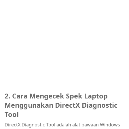
2.
Cara Mengecek Spek Laptop
Menggunakan DirectX Diagnostic
Tool
DirectX Diagnostic Tool adalah alat bawaan Windows