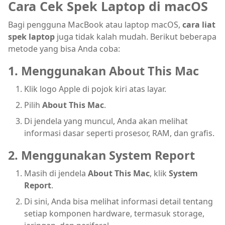
Cara Cek Spek Laptop di macOS
Bagi pengguna MacBook atau laptop macOS,
cara liat
spek laptop
juga tidak kalah mudah. Berikut beberapa
metode yang bisa Anda coba:
1.
Menggunakan About This Mac
Klik logo Apple di pojok kiri atas layar.
Pilih
About This Mac
.
Di jendela yang muncul, Anda akan melihat
informasi dasar seperti prosesor, RAM, dan grafis.
2.
Menggunakan System Report
Masih di jendela
About This Mac
, klik
System
Report
.
Di sini, Anda bisa melihat informasi detail tentang
setiap komponen hardware, termasuk storage,