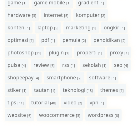
game
game mobile
gradient
[1]
[1]
[1]
hardware
internet
komputer
[3]
[5]
[2]
konten
laptop
marketing
ongkir
[1]
[5]
[1]
[1]
optimasi
pdf
pemula
pendidikan
[1]
[1]
[2]
[2]
photoshop
plugin
properti
proxy
[21]
[1]
[1]
[1]
pulsa
review
rss
sekolah
seo
[4]
[6]
[1]
[1]
[4]
shopeepay
smartphone
software
[4]
[2]
[1]
stiker
tautan
teknologi
themes
[1]
[1]
[18]
[1]
tips
tutorial
video
vpn
[11]
[48]
[2]
[1]
website
woocommerce
wordpress
[6]
[3]
[8]