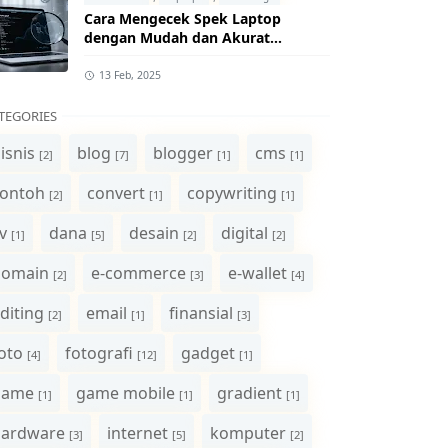
Cara Mengecek Spek Laptop
dengan Mudah dan Akurat
(Panduan Lengkap)
13 Feb, 2025
TEGORIES
isnis
blog
blogger
cms
[2]
[7]
[1]
[1]
ontoh
convert
copywriting
[2]
[1]
[1]
v
dana
desain
digital
[1]
[5]
[2]
[2]
domain
e-commerce
e-wallet
[2]
[3]
[4]
diting
email
finansial
[2]
[1]
[3]
oto
fotografi
gadget
[4]
[12]
[1]
game
game mobile
gradient
[1]
[1]
[1]
hardware
internet
komputer
[3]
[5]
[2]