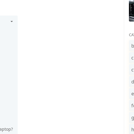
CA
b
c
c
e
f
aptop?