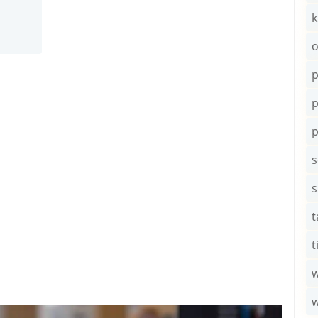
k
o
p
s
t
t
w