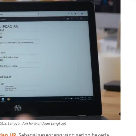
ASUS, Lenovo, dan HP (Panduan Lengkap)
 dan HP
. Sebagai seseorang yang sering bekerja