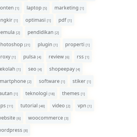
onten
laptop
marketing
[1]
[5]
[1]
ngkir
optimasi
pdf
[1]
[1]
[1]
pemula
pendidikan
[2]
[2]
photoshop
plugin
properti
[21]
[1]
[1]
roxy
pulsa
review
rss
[1]
[4]
[6]
[1]
ekolah
seo
shopeepay
[1]
[4]
[4]
smartphone
software
stiker
[2]
[1]
[1]
autan
teknologi
themes
[1]
[18]
[1]
ips
tutorial
video
vpn
[11]
[48]
[2]
[1]
ebsite
woocommerce
[6]
[3]
wordpress
[8]