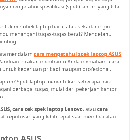
ya mengetahui spesifikasi (spek) laptop yang kita
uk membeli laptop baru, atau sekadar ingin
pu menangani tugas-tugas berat? Mengetahui
enting.
ecara mendalam
cara mengetahui spek laptop ASUS
,
 Panduan ini akan membantu Anda memahami cara
u untuk keperluan pribadi maupun profesional.
aptop? Spek laptop menentukan seberapa baik
ani berbagai tugas, mulai dari pekerjaan kantor
o.
ASUS
,
cara cek spek laptop Lenovo
, atau
cara
at keputusan yang lebih tepat saat membeli atau
aptop ASUS