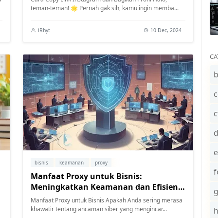
teman-teman! 🌟 Pernah gak sih, kamu ingin memba...
iRhyt
10 Dec, 2024
CA
b
c
c
e
bisnis
keamanan
proxy
f
Manfaat Proxy untuk Bisnis:
Meningkatkan Keamanan dan Efisiensi
dengan Sederhana
Manfaat Proxy untuk Bisnis Apakah Anda sering merasa
khawatir tentang ancaman siber yang mengincar...