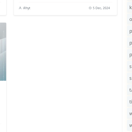
k
iRhyt
5 Dec, 2024
o
p
s
t
t
w