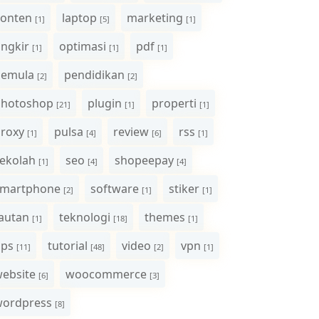
onten
laptop
marketing
[1]
[5]
[1]
ngkir
optimasi
pdf
[1]
[1]
[1]
pemula
pendidikan
[2]
[2]
photoshop
plugin
properti
[21]
[1]
[1]
roxy
pulsa
review
rss
[1]
[4]
[6]
[1]
ekolah
seo
shopeepay
[1]
[4]
[4]
smartphone
software
stiker
[2]
[1]
[1]
autan
teknologi
themes
[1]
[18]
[1]
ips
tutorial
video
vpn
[11]
[48]
[2]
[1]
ebsite
woocommerce
[6]
[3]
wordpress
[8]