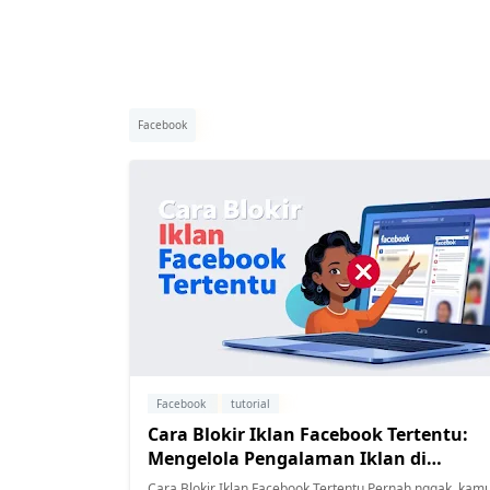
Facebook
Facebook
tutorial
Cara Blokir Iklan Facebook Tertentu:
Mengelola Pengalaman Iklan di
Instagram dengan Mudah
Cara Blokir Iklan Facebook Tertentu Pernah nggak, kamu