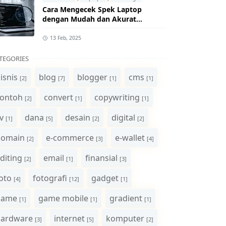
Cara Mengecek Spek Laptop
dengan Mudah dan Akurat
(Panduan Lengkap)
13 Feb, 2025
TEGORIES
isnis
blog
blogger
cms
[2]
[7]
[1]
[1]
ontoh
convert
copywriting
[2]
[1]
[1]
v
dana
desain
digital
[1]
[5]
[2]
[2]
domain
e-commerce
e-wallet
[2]
[3]
[4]
diting
email
finansial
[2]
[1]
[3]
oto
fotografi
gadget
[4]
[12]
[1]
game
game mobile
gradient
[1]
[1]
[1]
hardware
internet
komputer
[3]
[5]
[2]