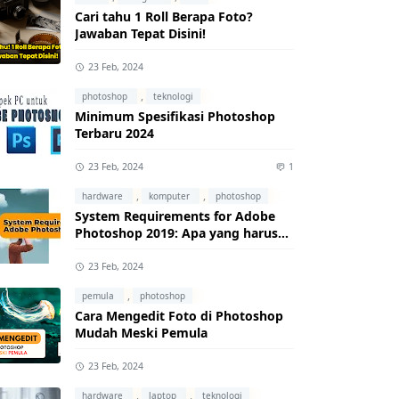
Cari tahu 1 Roll Berapa Foto?
Jawaban Tepat Disini!
23 Feb, 2024
,
photoshop
teknologi
Minimum Spesifikasi Photoshop
Terbaru 2024
23 Feb, 2024
1
,
,
hardware
komputer
photoshop
System Requirements for Adobe
Photoshop 2019: Apa yang harus
kamu ketahui?
23 Feb, 2024
,
pemula
photoshop
Cara Mengedit Foto di Photoshop
Mudah Meski Pemula
23 Feb, 2024
,
,
hardware
laptop
teknologi