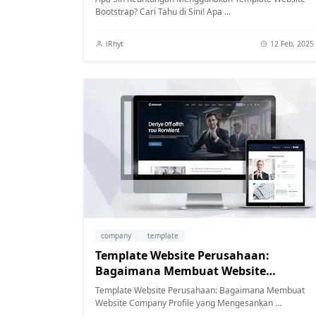
Bootstrap? Cari Tahu di Sini! Apa ...
iRhyt
12 Feb, 2025
company
template
Template Website Perusahaan:
Bagaimana Membuat Website
Company Profile yang Mengesankan
Template Website Perusahaan: Bagaimana Membuat
Website Company Profile yang Mengesankan ...