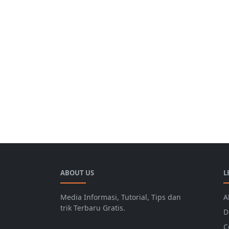
ABOUT US
L
Media Informasi, Tutorial, Tips dan
A
trik Terbaru Gratis.
D
C