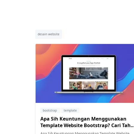
desain website
bootstrap
template
Apa Sih Keuntungan Menggunakan
Template Website Bootstrap? Cari Tahu
di Sini!
Apa Sih Keuntungan Menggunakan Template Website