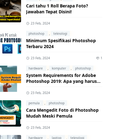
Cari tahu 1 Roll Berapa Foto?
Jawaban Tepat Disini!
23 Feb, 2024
,
photoshop
teknologi
Minimum Spesifikasi Photoshop
Terbaru 2024
23 Feb, 2024
1
,
,
hardware
komputer
photoshop
System Requirements for Adobe
Photoshop 2019: Apa yang harus
kamu ketahui?
23 Feb, 2024
,
pemula
photoshop
Cara Mengedit Foto di Photoshop
Mudah Meski Pemula
23 Feb, 2024
,
,
hardware
laptop
teknologi