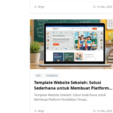
iRhyt
12 Feb, 2025
edu
template
Template Website Sekolah: Solusi
Sederhana untuk Membuat Platform
Pendidikan
Template Website Sekolah: Solusi Sederhana untuk
Membuat Platform Pendidikan Templ...
iRhyt
12 Feb, 2025