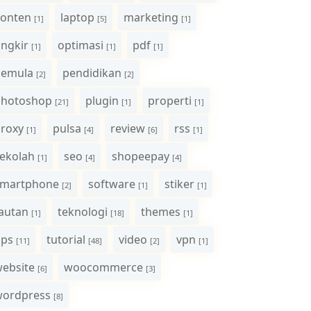
onten
laptop
marketing
[1]
[5]
[1]
ngkir
optimasi
pdf
[1]
[1]
[1]
pemula
pendidikan
[2]
[2]
photoshop
plugin
properti
[21]
[1]
[1]
roxy
pulsa
review
rss
[1]
[4]
[6]
[1]
ekolah
seo
shopeepay
[1]
[4]
[4]
smartphone
software
stiker
[2]
[1]
[1]
autan
teknologi
themes
[1]
[18]
[1]
ips
tutorial
video
vpn
[11]
[48]
[2]
[1]
ebsite
woocommerce
[6]
[3]
wordpress
[8]