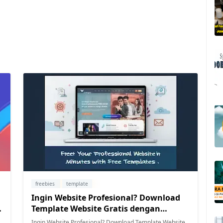
freebies
template
Ingin Website Profesional? Download
Template Website Gratis dengan
Mudah!
Ingin Website Profesional? Download Template Website