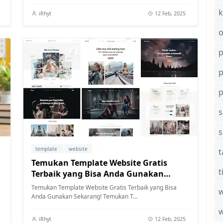
k
iRhyt
12 Feb, 2025
o
p
s
template
website
t
Temukan Template Website Gratis
t
Terbaik yang Bisa Anda Gunakan
Sekarang!
Temukan Template Website Gratis Terbaik yang Bisa
w
Anda Gunakan Sekarang! Temukan T...
iRhyt
12 Feb, 2025