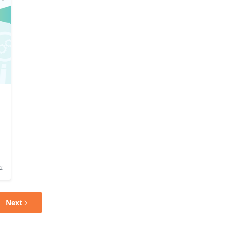
2
Next