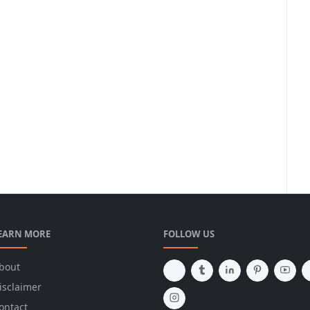
EARN MORE
FOLLOW US
bout
isclaimer
ontact