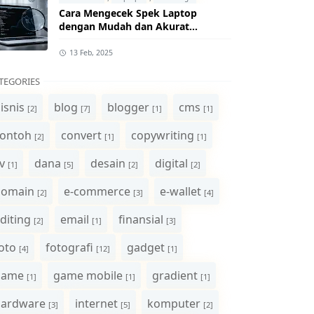
Cara Mengecek Spek Laptop
dengan Mudah dan Akurat
(Panduan Lengkap)
13 Feb, 2025
TEGORIES
isnis
blog
blogger
cms
[2]
[7]
[1]
[1]
ontoh
convert
copywriting
[2]
[1]
[1]
v
dana
desain
digital
[1]
[5]
[2]
[2]
domain
e-commerce
e-wallet
[2]
[3]
[4]
diting
email
finansial
[2]
[1]
[3]
oto
fotografi
gadget
[4]
[12]
[1]
game
game mobile
gradient
[1]
[1]
[1]
hardware
internet
komputer
[3]
[5]
[2]