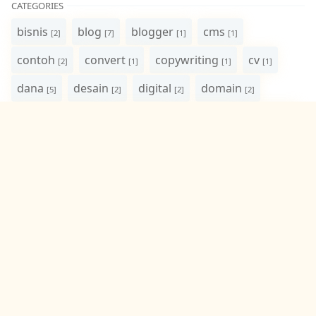
CATEGORIES
bisnis
blog
blogger
cms
[2]
[7]
[1]
[1]
contoh
convert
copywriting
cv
[2]
[1]
[1]
[1]
dana
desain
digital
domain
[5]
[2]
[2]
[2]
e-commerce
e-wallet
editing
email
[3]
[4]
[2]
[1]
finansial
foto
fotografi
gadget
[3]
[4]
[12]
[1]
game
game mobile
gradient
[1]
[1]
[1]
hardware
internet
komputer
[3]
[5]
[2]
konten
laptop
marketing
ongkir
[1]
[5]
[1]
[1]
optimasi
pdf
pemula
pendidikan
[1]
[1]
[2]
[2]
photoshop
plugin
properti
proxy
[21]
[1]
[1]
[1]
pulsa
review
rss
sekolah
seo
[4]
[6]
[1]
[1]
[4]