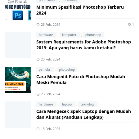
photoshop
teknologi
Minimum Spesifikasi Photoshop Terbaru
2024
23 Feb, 2024
1
,
,
hardware
komputer
photoshop
System Requirements for Adobe Photoshop
2019: Apa yang harus kamu ketahui?
23 Feb, 2024
,
pemula
photoshop
Cara Mengedit Foto di Photoshop Mudah
Meski Pemula
23 Feb, 2024
,
,
hardware
laptop
teknologi
Cara Mengecek Spek Laptop dengan Mudah
dan Akurat (Panduan Lengkap)
13 Feb, 2025