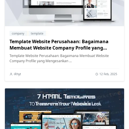
company
template
Template Website Perusahaan: Bagaimana
Membuat Website Company Profile yang
Mengesankan
Template Website Perusahaan: Bagaimana Membuat Website
Company Profile yang Mengesankan ...
iRhyt
12 Feb, 2025