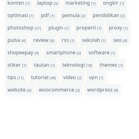
konten
laptop
marketing
ongkir
[1]
[5]
[1]
[1]
optimasi
pdf
pemula
pendidikan
[1]
[1]
[2]
[2]
photoshop
plugin
properti
proxy
[21]
[1]
[1]
[1]
pulsa
review
rss
sekolah
seo
[4]
[6]
[1]
[1]
[4]
shopeepay
smartphone
software
[4]
[2]
[1]
stiker
tautan
teknologi
themes
[1]
[1]
[18]
[1]
tips
tutorial
video
vpn
[11]
[48]
[2]
[1]
website
woocommerce
wordpress
[6]
[3]
[8]