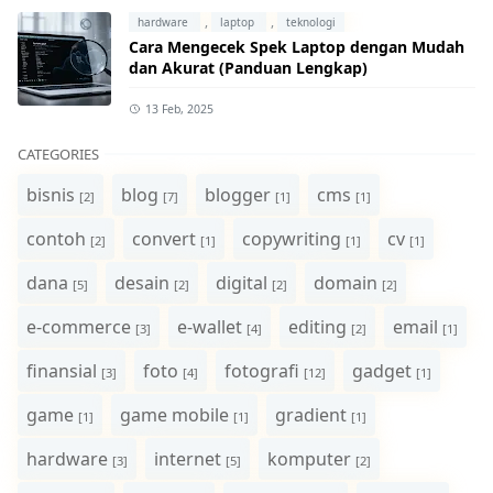
,
,
hardware
laptop
teknologi
Cara Mengecek Spek Laptop dengan Mudah
dan Akurat (Panduan Lengkap)
13 Feb, 2025
CATEGORIES
bisnis
blog
blogger
cms
[2]
[7]
[1]
[1]
contoh
convert
copywriting
cv
[2]
[1]
[1]
[1]
dana
desain
digital
domain
[5]
[2]
[2]
[2]
e-commerce
e-wallet
editing
email
[3]
[4]
[2]
[1]
finansial
foto
fotografi
gadget
[3]
[4]
[12]
[1]
game
game mobile
gradient
[1]
[1]
[1]
hardware
internet
komputer
[3]
[5]
[2]