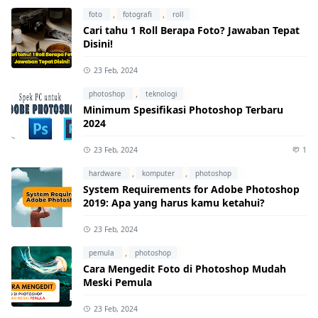
,
,
foto
fotografi
roll
Cari tahu 1 Roll Berapa Foto? Jawaban Tepat
Disini!
23 Feb, 2024
,
photoshop
teknologi
Minimum Spesifikasi Photoshop Terbaru
2024
23 Feb, 2024
1
,
,
hardware
komputer
photoshop
System Requirements for Adobe Photoshop
2019: Apa yang harus kamu ketahui?
23 Feb, 2024
,
pemula
photoshop
Cara Mengedit Foto di Photoshop Mudah
Meski Pemula
23 Feb, 2024